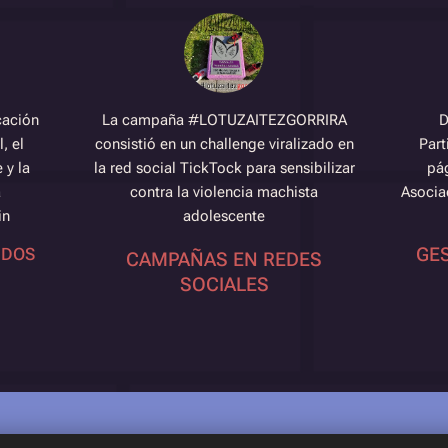
cación
La campaña #LOTUZAITEZGORRIRA
D
, el
consistió en un challenge viralizado en
Part
 y la
la red social TickTock para sensibilizar
pág
a
contra la violencia machista
Asocia
in
adolescente
GES
IDOS
CAMPAÑAS EN REDES
SOCIALES