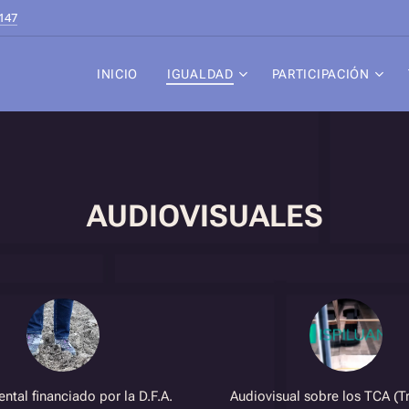
147
INICIO
IGUALDAD
PARTICIPACIÓN
AUDIOVISUALES
tal financiado por la D.F.A.
Audiovisual sobre los TCA (T