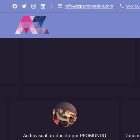
info@azparticipacion.com
945156
Audiovisual producido por PROMUNDO
Documen