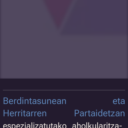
Berdintasunean eta
Herritarren Partaidetzan
espezializatutako aholkularitza-