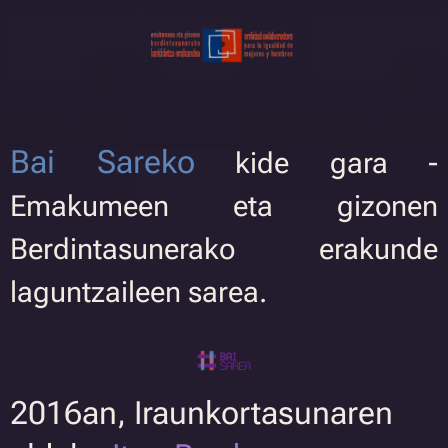
Bai Sareko
kide gara -
Emakumeen eta gizonen
Berdintasunerako erakunde
laguntzaileen sarea.
2016an, Iraunkortasunaren