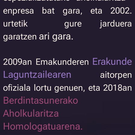
enpresa bat gara, eta 2002.
urtetik gure jarduera
ari gara.
garatzen
Erakunde
2009an Emakunderen
Laguntzailearen
aitorpen
ofiziala lortu genuen, eta 2018an
Berdintasunerako
Aholkularitza
Homologatuarena.